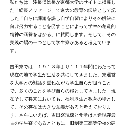
私たちは、湊長博総長が京都大学のサイトに掲載し
た「総長メッセージ」で京大の教育の伝統として記
した「自らに課題を課し自学自習によりその解決に
向け努力することを促すことによって学生の創造的
精神の涵養をはかる」に賛同します。そして、その
実践の場の一つとして学生寮があると考えていま
す。
吉田寮では、１９１３年より１１１年間にわたって
現在の地で学生が生活を共にしてきました。寮運営
を大学との対話を重ねながら学生自らが担うこと
で、多くのことを学び自らの糧としてきました。現
在そして将来においても、福利厚生と教育の場とし
て、その存在は大きな意義があると考えておりま
す。さらにいえば、吉田寮現棟と食堂は木造現存最
古の学生寮であるとともに、旧制第三高等学校の建