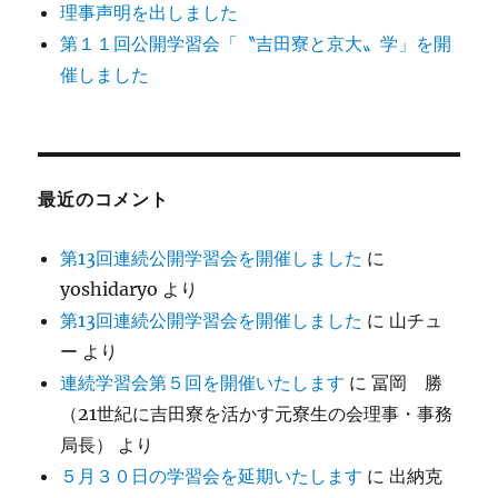
理事声明を出しました
第１１回公開学習会「〝吉田寮と京大〟学」を開
催しました
最近のコメント
第13回連続公開学習会を開催しました
に
yoshidaryo
より
第13回連続公開学習会を開催しました
に
山チュ
ー
より
連続学習会第５回を開催いたします
に
冨岡 勝
（21世紀に吉田寮を活かす元寮生の会理事・事務
局長）
より
５月３０日の学習会を延期いたします
に
出納克