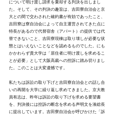
について明け渡し請求を棄却する判決を出しまし
た。そして、その判決の趣旨は、吉田寮自治会と京
大との間で交わされた確約書が有効であったこと、
吉田寮は寮自治会によって自主運営されてきた点に
特長があるので代替宿舎（アパート）の提供では代
替できないこと、吉田寮現棟は取り壊しが必要な状
態とはいえないことなどを認めるものでした。にも
かかわらず貴大学は「居住者に明け渡しを求めるこ
とが必要」として大阪高裁への控訴に踏み切りまし
た。このことは大変遺憾です。
私たちは訴訟の取り下げと吉田寮自治会との話し合
いの再開を大学に繰り返し求めてきました。京大教
員有志は、昨年は訴訟の取り下げを求める要望書
を、判決後には控訴の断念を求める声明文を湊総長
に提出しています。吉田寮自治会が呼びかけた「訴