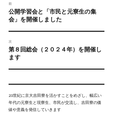
前
稿
公開学習会と「市民と元寮生の集
前
の
会」を開催しました
ナ
投
ビ
稿:
ゲ
次
第８回総会（２０２４年）を開催し
次
ー
の
ます
シ
投
稿:
ョ
ン
21世紀に京大吉田寮を活かすことをめざし、幅広い
年代の元寮生と現寮生、市民が交流し、吉田寮の価
値や意義を発信していきます