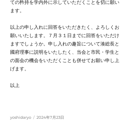
ての矜持を学内外に示していただくことを切に願い
ます。
以上の申し入れに回答をいただきたく、よろしくお
願いいたします。７月３１日までに回答をいただけ
ますでしょうか。申し入れの趣旨について湊総長と
國府理事に説明をいたしたく、当会と市民・学生と
の面会の機会をいただくことも併せてお願い申し上
げます。
以上
投
投
yoshidaryo
2024年7月23日
稿
稿
者
日: