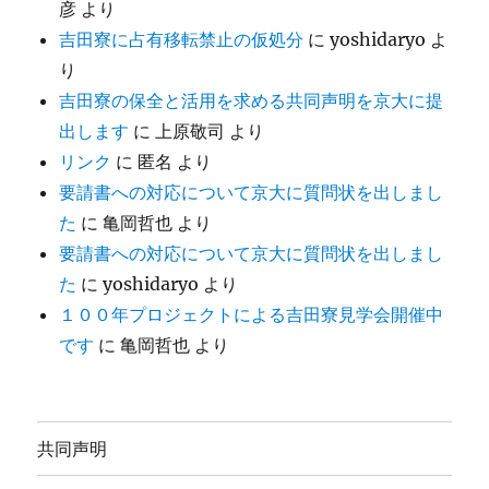
彦
より
吉田寮に占有移転禁止の仮処分
に
yoshidaryo
よ
り
吉田寮の保全と活用を求める共同声明を京大に提
出します
に
上原敬司
より
リンク
に
匿名
より
要請書への対応について京大に質問状を出しまし
た
に
亀岡哲也
より
要請書への対応について京大に質問状を出しまし
た
に
yoshidaryo
より
１００年プロジェクトによる吉田寮見学会開催中
です
に
亀岡哲也
より
共同声明