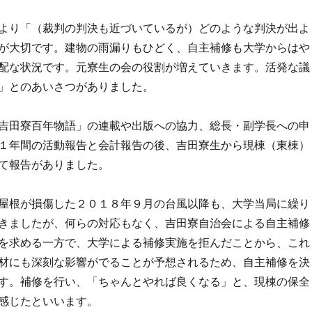
より「（裁判の判決も近づいているが）どのような判決が出よ
が大切です。建物の雨漏りもひどく、自主補修も大学からはや
配な状況です。元寮生の会の役割が増えていきます。活発な議
」とのあいさつがありました。
吉田寮百年物語」の連載や出版への協力、総長・副学長への申
１年間の活動報告と会計報告の後、吉田寮生から現棟（東棟）
て報告がありました。
屋根が損傷した２０１８年９月の台風以降も、大学当局に繰り
きましたが、何らの対応もなく、吉田寮自治会による自主補修
を求める一方で、大学による補修実施を拒んだことから、これ
材にも深刻な影響がでることが予想されるため、自主補修を決
す。補修を行い、「ちゃんとやれば良くなる」と、現棟の保全
感じたといいます。