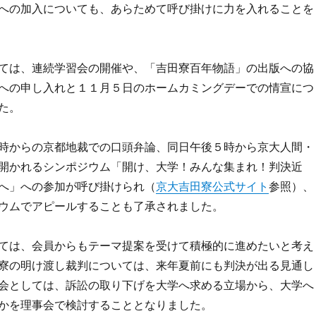
への加入についても、あらためて呼び掛けに力を入れることを
ては、連続学習会の開催や、「吉田寮百年物語」の出版への協
への申し入れと１１月５日のホームカミングデーでの情宣につ
た。
時からの京都地裁での口頭弁論、同日午後５時から京大人間・
開かれるシンポジウム「開け、大学！みんな集まれ！判決近
へ」への参加が呼び掛けられ（
京大吉田寮公式サイト
参照）、
ウムでアピールすることも了承されました。
ては、会員からもテーマ提案を受けて積極的に進めたいと考え
寮の明け渡し裁判については、来年夏前にも判決が出る見通し
会としては、訴訟の取り下げを大学へ求める立場から、大学へ
かを理事会で検討することとなりました。