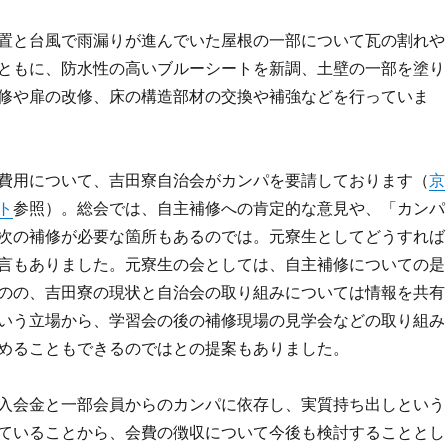
置と台風で雨漏りが進んでいた屋根の一部について瓦の割れや
ともに、防水性の高いブルーシートを新調、土壁の一部を塗り
修や扉の改修、床の構造部材の交換や補強などを行っていま
費用について、吉田寮自治会がカンパを要請しております（
京
ト
参照）。総会では、自主補修への肯定的な意見や、「カンパ
次の補修が必要な箇所もあるのでは。元寮生としてどうすれば
言もありました。元寮生の会としては、自主補修についての是
のの、吉田寮の現状と自治会の取り組みについては情報を共有
いう立場から、学習会の後の補修現場の見学会などの取り組み
めることもできるのではとの提案もありました。
入会金と一部会員からのカンパに依存し、実質持ち出しという
ていることから、会費の徴収について今後も検討することとし