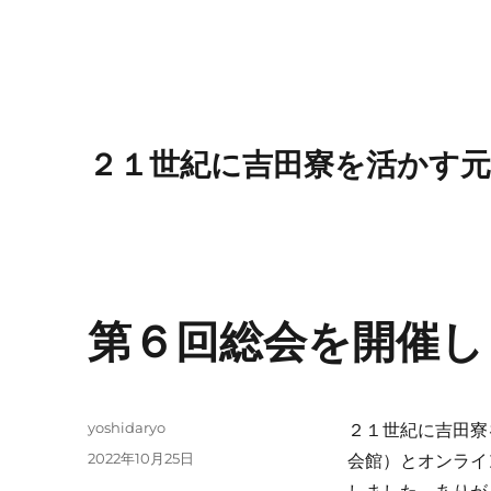
２１世紀に吉田寮を活かす元
第６回総会を開催し
投
yoshidaryo
２１世紀に吉田寮
稿
投
2022年10月25日
会館）とオンライ
者
稿