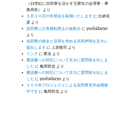
（21世紀に吉田寮を活かす元寮生の会理事・事
務局長）
より
５月３０日の学習会を延期いたします
に
出納克
彦
より
吉田寮に占有移転禁止の仮処分
に
yoshidaryo
より
吉田寮の保全と活用を求める共同声明を京大に
提出します
に
上原敬司
より
リンク
に
匿名
より
要請書への対応について京大に質問状を出しま
した
に
亀岡哲也
より
要請書への対応について京大に質問状を出しま
した
に
yoshidaryo
より
１００年プロジェクトによる吉田寮見学会開催
中です
に
亀岡哲也
より