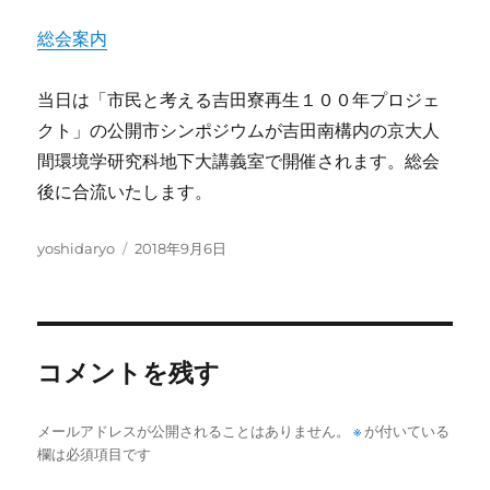
総会案内
当日は「市民と考える吉田寮再生１００年プロジェ
クト」の公開市シンポジウムが吉田南構内の京大人
間環境学研究科地下大講義室で開催されます。総会
後に合流いたします。
投
投
yoshidaryo
2018年9月6日
稿
稿
者
日:
コメントを残す
メールアドレスが公開されることはありません。
※
が付いている
欄は必須項目です