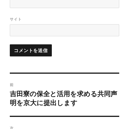
サイト
投
前
稿
吉田寮の保全と活用を求める共同声
前
の
明を京大に提出します
ナ
投
ビ
稿:
ゲ
次