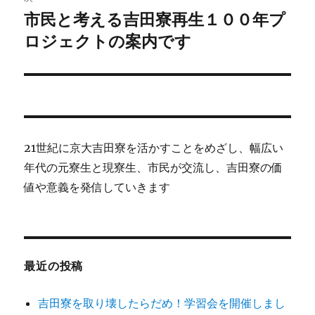
市民と考える吉田寮再生１００年プ
次
ー
の
ロジェクトの案内です
シ
投
稿:
ョ
ン
21世紀に京大吉田寮を活かすことをめざし、幅広い
年代の元寮生と現寮生、市民が交流し、吉田寮の価
値や意義を発信していきます
最近の投稿
吉田寮を取り壊したらだめ！学習会を開催しまし