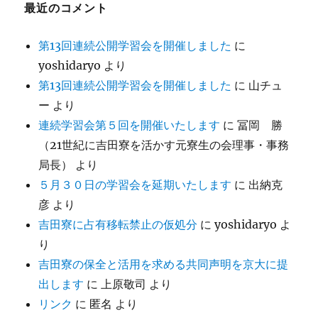
最近のコメント
第13回連続公開学習会を開催しました
に
yoshidaryo
より
第13回連続公開学習会を開催しました
に
山チュ
ー
より
連続学習会第５回を開催いたします
に
冨岡 勝
（21世紀に吉田寮を活かす元寮生の会理事・事務
局長）
より
５月３０日の学習会を延期いたします
に
出納克
彦
より
吉田寮に占有移転禁止の仮処分
に
yoshidaryo
よ
り
吉田寮の保全と活用を求める共同声明を京大に提
出します
に
上原敬司
より
リンク
に
匿名
より